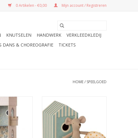
0 Artikelen - €0,00
Mijn account / Registreren
N
KNUTSELEN
HANDWERK
VERKLEEDKLEDIJ
ES DANS & CHOREOGRAFIE
TICKETS
HOME
/
SPEELGOED
EL MET SPIEGEL
Deze Maileg kleine broer muis
nhuis in de vorm
kan niet wachten, zijn eerste
el met spiegel.
dagje aan het strand!
Zwembroek aan en héél
belangrijk zijn zwemband mee!
Genoeg gespeeld in de zee? Dan
kan de Maileg muis kleine broer