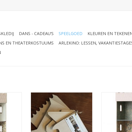
KLEDIJ
DANS - CADEAU’S
SPEELGOED
KLEUREN EN TEKENE
ANS EN THEATERKOSTUUMS
ARLEKINO: LESSEN, VAKANTIESTAG
N
T KEUKEN
Met de zandkammen van
MAILEG KASTE
in de vorm
Speelbelovend, maakt jouw kind
Prachtig poppe
 keukentje
de mooiste kunstwerken in de
van een kaste
zandbak en op het strand. Trek
de kam naar achteren door het
zand en autowegen en rivieren
zullen ontstaan.