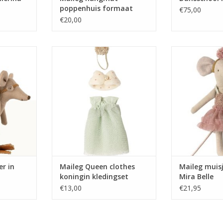
poppenhuis formaat
€75,00
€20,00
r muis gaat
Maileg Queen clothes koningin
Dit is Mira Belle
leg muizen
kledingset
dansoutfit dan
 het strand.
van de
mflippers
 Genoeg
DANCE MOUSE, B
Dan kan de
BE
roer even
The beautiful Mi
bij zijn
mouse dressed 
.
She has magnet
ready to per
NKELWAGEN
danc
er in
Maileg Queen clothes
Maileg muisj
koningin kledingset
Mira Belle
€13,00
€21,95