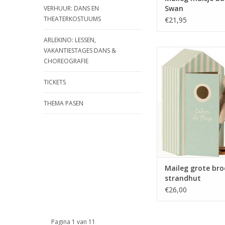
Swan
VERHUUR: DANS EN
THEATERKOSTUUMS
€21,95
ARLEKINO: LESSEN,
VAKANTIESTAGES DANS &
De Maileg grote broe
CHOREOGRAFIE
gezellig met de Mai
familie een dagje naar
Zwembroek aan, zwe
TICKETS
en duikbril mee!
gespeeld in de zee? 
THEMA PASEN
Maileg muis grote b
heerlijk bijkomen 
strandhuisje
TOEVOEGEN AAN WI
Maileg grote bro
strandhut
€26,00
Pagina 1 van 11