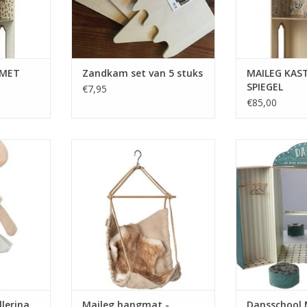
Set van 5 verschillende modellen,
gemaakt van berkenplex.
 MET
Zandkam set van 5 stuks
MAILEG KAS
SPIEGEL
€7,95
€85,00
SISTER -
Een plek om te ontspannen en
Dansscho
E
gewoon gemakkelijk heen en
ke - a dance
weer te slingeren. Het wordt
real star.
geleverd met een kleine deken
er hands -
om de stoel warm te houden.
or every
Inclusief een kleine haak om
on.
overal op te hangen waar je
maar wilt.
TOEVOEGEN AAN WINKELWAGEN
llerina
Maileg hangmat -
Dansschool 