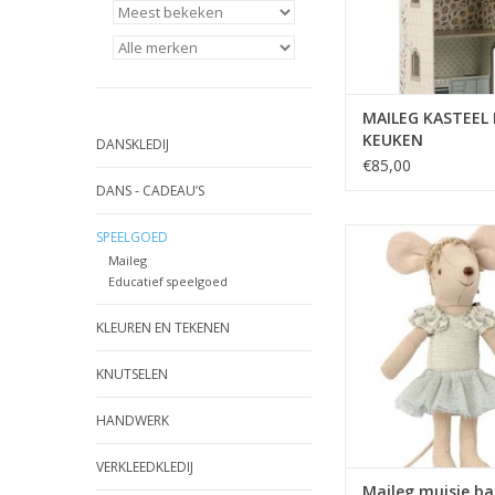
MAILEG KASTEEL
KEUKEN
DANSKLEDIJ
€85,00
DANS - CADEAU’S
DANCE MOUSE, BIG 
SPEELGOED
SWAN LAK
Maileg
The beautiful Swan la
Educatief speelgoed
mouse dressed as a 
She has magnets in h
KLEUREN EN TEKENEN
ready to perform f
dance positi
KNUTSELEN
HANDWERK
VERKLEEDKLEDIJ
Maileg muisje ba