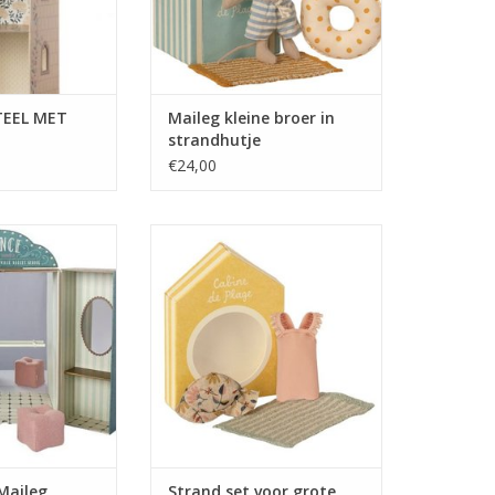
op zijn handdoekje uitrusten bij
zijn strandhutje.
TEEL MET
Maileg kleine broer in
strandhutje
€24,00
ol Maileg
Vakantietijd. Deze set bevat alle
essentiële accessoires voor een
leuke dag op het strand:
zwembroek, bril en een
handdoek. Het past allemaal
perfect bij de muizen in maat
grote zus.
TOEVOEGEN AAN WINKELWAGEN
Maileg
Strand set voor grote