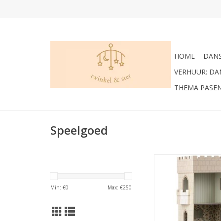
HOME
DANS
VERHUUR: D
THEMA PASE
Speelgoed
MAILEG KASTEEL ME
Prachtig poppenhuis 
van een kasteel met
Min: €
0
Max: €
250