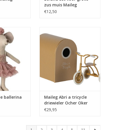
zus muis Maileg
€12,50
, in haar prachtige
Maileg Abri a tricycle driewieler
st ze de sterren
Ocher Oker
 hemel.
Grote broer/zus muizen passen
IG SISTER - MIRA
perfect op deze driewieler.
LLE
Muizen met magneten in hun
ra Belle - a dance
handen kunnen de handvatten
as a real star.
gemakkelijk vasthouden. Deze
s in her hands -
prachtige fiets wordt geleverd in
form for every
een garagebox.
e pos
TOEVOEGEN AAN WINKELWAGEN
e ballerina
Maileg Abri a tricycle
driewieler Ocher Oker
€29,95
1
2
3
4
5
11