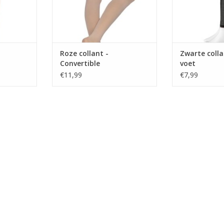
oge taille
waardoor hij zowel met- als
voetje en is 
zonder voetje gedrag
halv
NKELWAGEN
TOEVOEGEN AAN WINKELWAGEN
TOEVOEGEN AA
Roze collant -
Zwarte coll
Convertible
voet
€11,99
€7,99