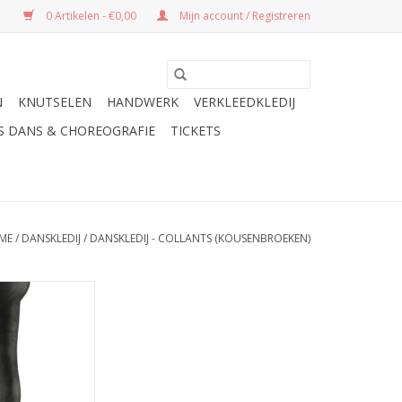
0 Artikelen - €0,00
Mijn account / Registreren
N
KNUTSELEN
HANDWERK
VERKLEEDKLEDIJ
ES DANS & CHOREOGRAFIE
TICKETS
ME
/
DANSKLEDIJ
/
DANSKLEDIJ - COLLANTS (KOUSENBROEKEN)
lastische nylon
n Papillon zorgt
 kind zorgeloos
 materiaal voelt
r is desondanks
niet snel slijten.
001 heeft geen