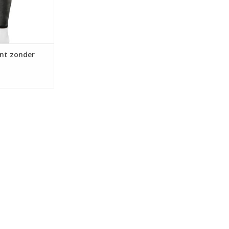
bedoeld om tot
erwege
N WINKELWAGEN
ant zonder