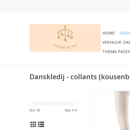
HOME
DANS
VERHUUR: D
THEMA PASE
Danskledij - collants (kousen
Deze microvezel bal
voor kinderen en vol
erg praktisch door 
Min: €
0
Max: €
15
stof en de flexibel
Papillon panty’s zij
ontwikkeld om in te
zijn van alle gemakke