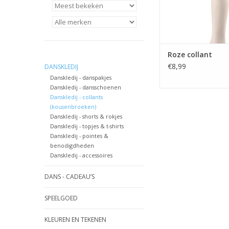
De panty met extra h
zakt niet
TOEVOEGEN AAN WI
Roze collant
€8,99
DANSKLEDIJ
Danskledij - danspakjes
Danskledij - dansschoenen
Danskledij - collants
(kousenbroeken)
Danskledij - shorts & rokjes
Danskledij - topjes & t-shirts
Danskledij - pointes &
benodigdheden
Danskledij - accessoires
DANS - CADEAU’S
SPEELGOED
KLEUREN EN TEKENEN