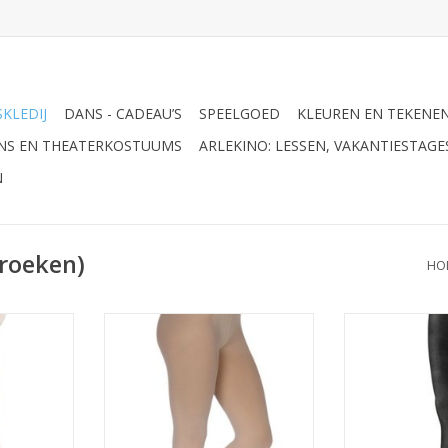
KLEDIJ
DANS - CADEAU’S
SPEELGOED
KLEUREN EN TEKENE
ANS EN THEATERKOSTUUMS
ARLEKINO: LESSEN, VAKANTIESTAG
N
broeken)
HO
let panty
Dit is een multifunctionele
Deze stevige e
wassenen is
microvezel panty van Papillon.
ballet panty va
de stevige
De PK6012 panty is speciaal
ervoor dat uw
e pasvorm.
gemaakt voor kinderen die
kan dansen. Het
n speciaal
dansen en is dus gericht op
zacht aan, maa
 dansen en
duurzaamheid, flexibiliteit en
erg sterk en zal 
n voorzien.
comfort. Dit model is convertible,
Dit model PK6