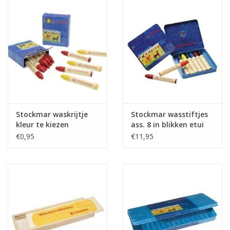
Verkleedkledij
Verhuur: Dans en
Theaterkostuums
Arlekino: Lessen,
Vakantiestages DANS &
Stockmar waskrijtje
Stockmar wasstiftjes
Choreografie
kleur te kiezen
ass. 8 in blikken etui
€0,95
€11,95
Tickets
Thema Pasen