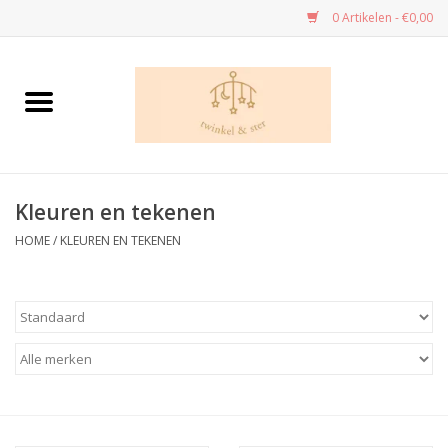
0 Artikelen - €0,00
Home
Danskledij
Kleuren en tekenen
Dans - cadeau’s
HOME
/
KLEUREN EN TEKENEN
Speelgoed
Kleuren en tekenen
Knutselen
Handwerk