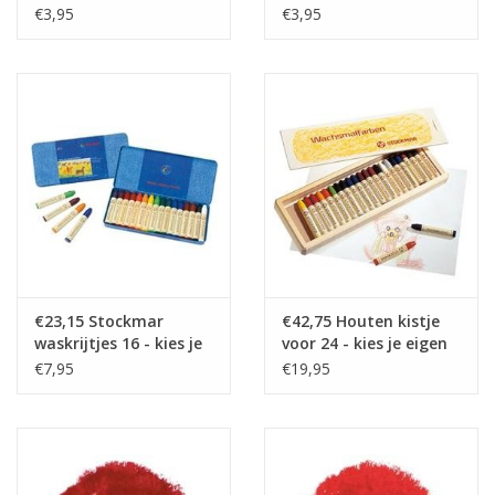
eigen kleuren
€3,95
€3,95
€23,15 Stockmar
€42,75 Houten kistje
waskrijtjes 16 - kies je
voor 24 - kies je eigen
eigen kleuren
kleuren
€7,95
€19,95