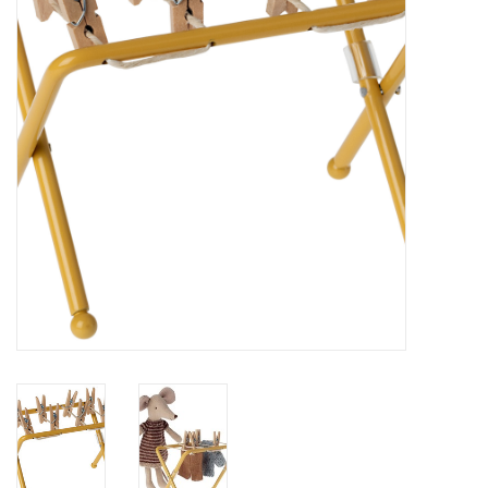
Verkleedkledij
Verhuur: Dans en
Theaterkostuums
Arlekino: Lessen,
Vakantiestages DANS &
Choreografie
Tickets
Thema Pasen