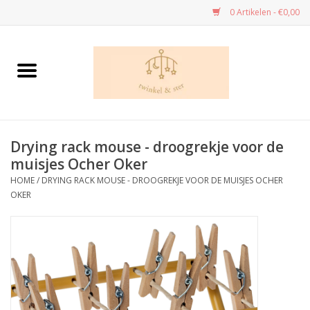
0 Artikelen - €0,00
Home
Danskledij
Drying rack mouse - droogrekje voor de
Dans - cadeau’s
muisjes Ocher Oker
HOME
/
DRYING RACK MOUSE - DROOGREKJE VOOR DE MUISJES OCHER
Speelgoed
OKER
Kleuren en tekenen
Knutselen
Handwerk