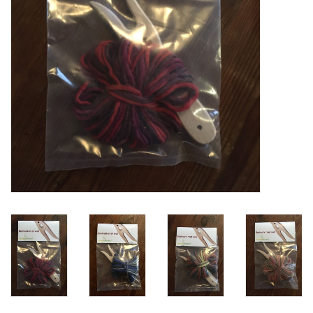
Verkleedkledij
Verhuur: Dans en
Theaterkostuums
Arlekino: Lessen,
Vakantiestages DANS &
Choreografie
Tickets
Thema Pasen