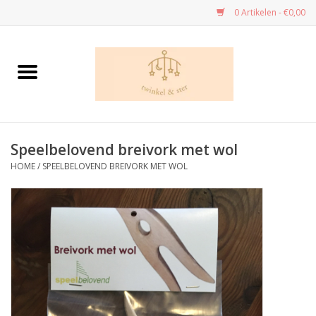
0 Artikelen - €0,00
Home
Danskledij
Speelbelovend breivork met wol
Dans - cadeau’s
HOME
/
SPEELBELOVEND BREIVORK MET WOL
Speelgoed
Kleuren en tekenen
Knutselen
Handwerk