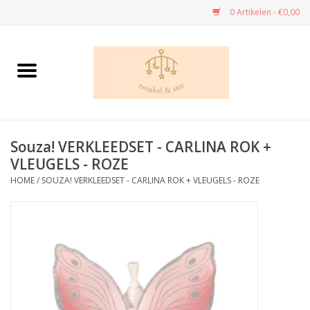
0 Artikelen - €0,00
Home
Danskledij
Souza! VERKLEEDSET - CARLINA ROK +
Dans - cadeau’s
VLEUGELS - ROZE
HOME
/
SOUZA! VERKLEEDSET - CARLINA ROK + VLEUGELS - ROZE
Speelgoed
Kleuren en tekenen
Knutselen
Handwerk