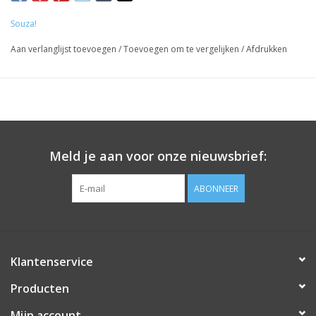
van dit prachtig sprookjesachtig setje.
Souza!
Aan verlanglijst toevoegen
/
Toevoegen om te vergelijken
/
Afdrukken
Meld je aan voor onze nieuwsbrief:
ABONNEER
Klantenservice
Producten
Mijn account