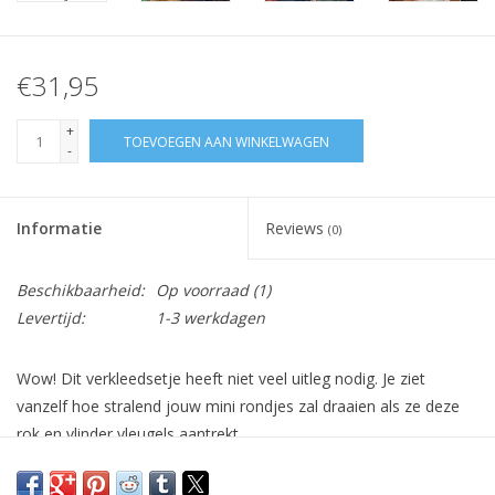
€31,95
+
TOEVOEGEN AAN WINKELWAGEN
-
Informatie
Reviews
(0)
Beschikbaarheid:
Op voorraad
(1)
Levertijd:
1-3 werkdagen
Wow! Dit verkleedsetje heeft niet veel uitleg nodig. Je ziet
vanzelf hoe stralend jouw mini rondjes zal draaien als ze deze
rok en vlinder vleugels aantrekt.
Dankzij de kwaliteit en oog voor detail heb je lekker lang geniet