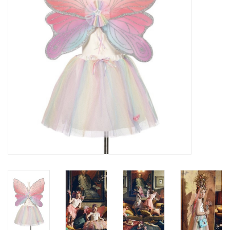
Verkleedkledij
Verhuur: Dans en
Theaterkostuums
Arlekino: Lessen,
Vakantiestages DANS &
Choreografie
Tickets
Thema Pasen