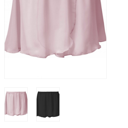
Verkleedkledij
Verhuur: Dans en
Theaterkostuums
Arlekino: Lessen,
Vakantiestages DANS &
Choreografie
Tickets
Thema Pasen