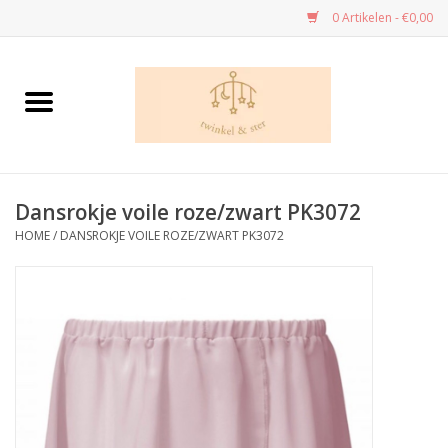
0 Artikelen - €0,00
Home
Danskledij
Dansrokje voile roze/zwart PK3072
Dans - cadeau’s
HOME
/
DANSROKJE VOILE ROZE/ZWART PK3072
Speelgoed
Kleuren en tekenen
Knutselen
Handwerk