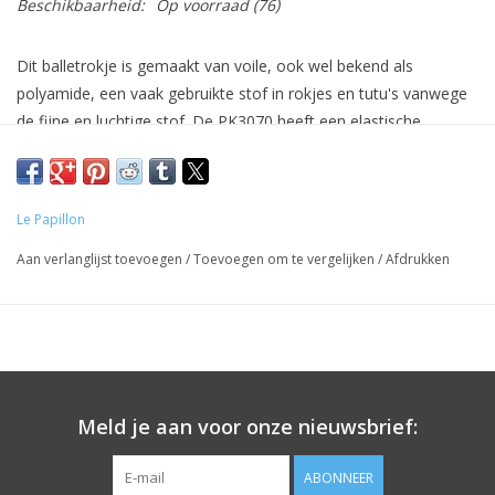
Beschikbaarheid:
Op voorraad
(76)
Dit balletrokje is gemaakt van voile, ook wel bekend als
polyamide, een vaak gebruikte stof in rokjes en tutu's vanwege
de fijne en luchtige stof. De PK3070 heeft een elastische
tailleband waardoor deze voor kinderen gemakkelijk zelf aan te
trekken valt. Verkrijgbaar in roze en zwart.
Le Papillon
Aan verlanglijst toevoegen
/
Toevoegen om te vergelijken
/
Afdrukken
Meld je aan voor onze nieuwsbrief:
ABONNEER