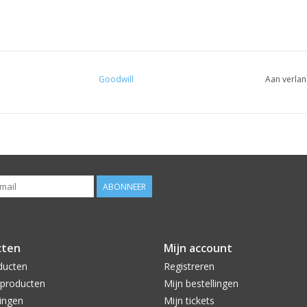
Goodwill
Aan verlan
ABONNEER
cten
Mijn account
ducten
Registreren
producten
Mijn bestellingen
ingen
Mijn tickets