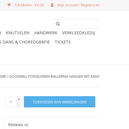
0 Artikelen - €0,00
Mijn account / Registreren
N
KNUTSELEN
HANDWERK
VERKLEEDKLEDIJ
ES DANS & CHOREOGRAFIE
TICKETS
OME
/
GOODWILL PORSELEINEN BALLERINA HANGER WIT KANT
+
TOEVOEGEN AAN WINKELWAGEN
-
Reviews
(0)