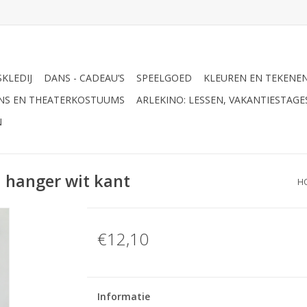
KLEDIJ
DANS - CADEAU’S
SPEELGOED
KLEUREN EN TEKENE
ANS EN THEATERKOSTUUMS
ARLEKINO: LESSEN, VAKANTIESTAG
N
a hanger wit kant
H
€12,10
Informatie