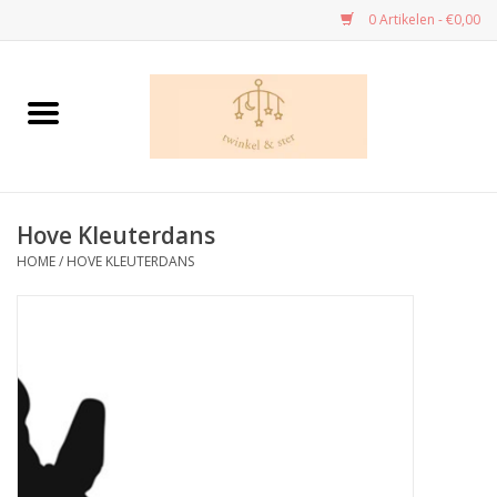
0 Artikelen - €0,00
Home
Danskledij
Hove Kleuterdans
Dans - cadeau’s
HOME
/
HOVE KLEUTERDANS
Speelgoed
Kleuren en tekenen
Knutselen
Handwerk