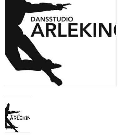
Verkleedkledij
Verhuur: Dans en
Theaterkostuums
Arlekino: Lessen,
Vakantiestages DANS &
Choreografie
Tickets
Thema Pasen