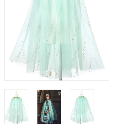
Verkleedkledij
Verhuur: Dans en
Theaterkostuums
Arlekino: Lessen,
Vakantiestages DANS &
Choreografie
Tickets
Thema Pasen