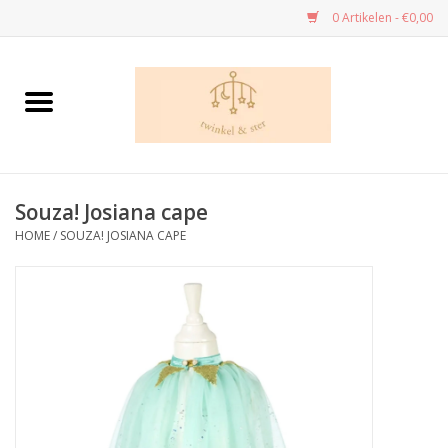
0 Artikelen - €0,00
Home
Danskledij
Souza! Josiana cape
Dans - cadeau’s
HOME
/
SOUZA! JOSIANA CAPE
Speelgoed
Kleuren en tekenen
Knutselen
Handwerk