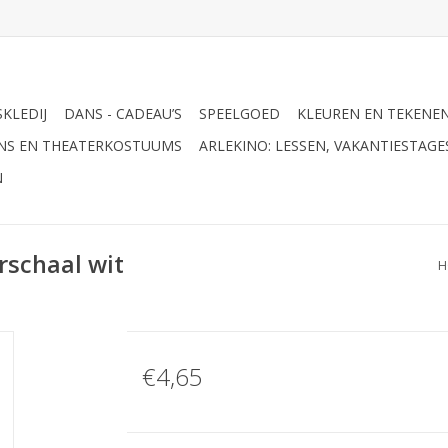
KLEDIJ
DANS - CADEAU’S
SPEELGOED
KLEUREN EN TEKENE
ANS EN THEATERKOSTUUMS
ARLEKINO: LESSEN, VAKANTIESTAG
N
rschaal wit
H
€4,65