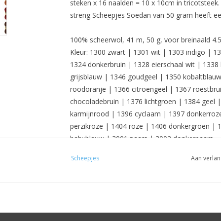
steken x 16 naalden = 10 x 10cm in tricotsteek. 
streng Scheepjes Soedan van 50 gram heeft ee
100% scheerwol, 41 m, 50 g, voor breinaald 4.5
Kleur: 1300 zwart | 1301 wit | 1303 indigo | 
1324 donkerbruin | 1328 eierschaal wit | 1338
grijsblauw | 1346 goudgeel | 1350 kobaltblauw
roodoranje | 1366 citroengeel | 1367 roestbrui
chocoladebruin | 1376 lichtgroen | 1384 geel 
karmijnrood | 1396 cyclaam | 1397 donkerroze
perzikroze | 1404 roze | 1406 donkergroen | 1
babyblauw | 3001 paars | 3002 donkerpaars
Scheepjes
Aan verlan