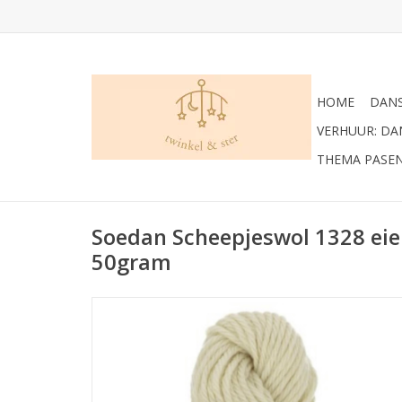
HOME
DANS
VERHUUR: D
THEMA PASE
Soedan Scheepjeswol 1328 eie
50gram