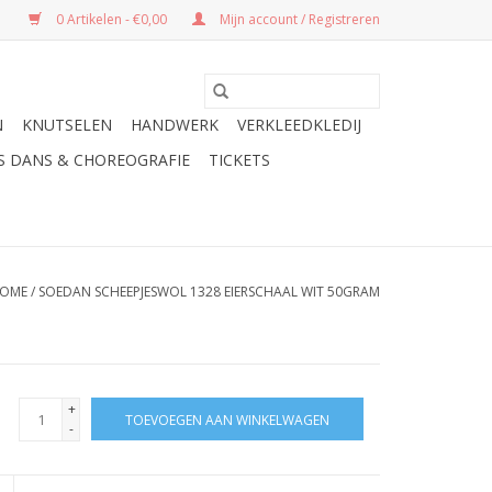
0 Artikelen - €0,00
Mijn account / Registreren
N
KNUTSELEN
HANDWERK
VERKLEEDKLEDIJ
ES DANS & CHOREOGRAFIE
TICKETS
OME
/
SOEDAN SCHEEPJESWOL 1328 EIERSCHAAL WIT 50GRAM
+
TOEVOEGEN AAN WINKELWAGEN
-