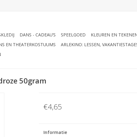
KLEDIJ
DANS - CADEAU’S
SPEELGOED
KLEUREN EN TEKENE
ANS EN THEATERKOSTUUMS
ARLEKINO: LESSEN, VAKANTIESTAG
N
droze 50gram
€4,65
Informatie