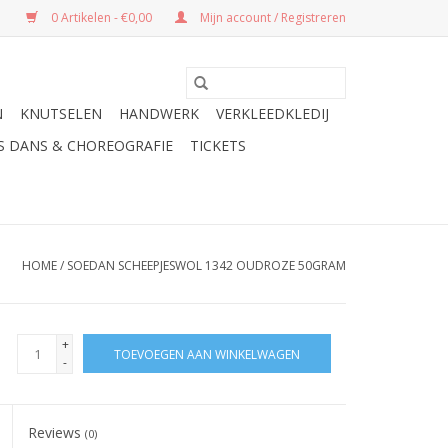
0 Artikelen - €0,00
Mijn account / Registreren
N
KNUTSELEN
HANDWERK
VERKLEEDKLEDIJ
ES DANS & CHOREOGRAFIE
TICKETS
HOME
/
SOEDAN SCHEEPJESWOL 1342 OUDROZE 50GRAM
+
TOEVOEGEN AAN WINKELWAGEN
-
Reviews
(0)