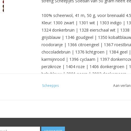
streng Scheepjes Soedan van 50 gram heeft ee
100% scheerwol, 41 m, 50 g, voor breinaald 4.5
Kleur: 1300 zwart | 1301 wit | 1303 indigo | 
1324 donkerbruin | 1328 eierschaal wit | 1338
grijsblauw | 1346 goudgeel | 1350 kobaltblauw
roodoranje | 1366 citroengeel | 1367 roestbrui
chocoladebruin | 1376 lichtgroen | 1384 geel 
karmijnrood | 1396 cyclaam | 1397 donkerroze
perzikroze | 1404 roze | 1406 donkergroen | 1
babyblauw | 3001 paars | 3002 donkerpaars
Scheepjes
Aan verlan