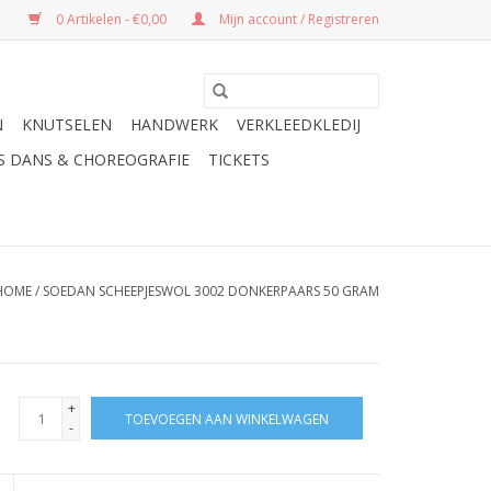
0 Artikelen - €0,00
Mijn account / Registreren
N
KNUTSELEN
HANDWERK
VERKLEEDKLEDIJ
ES DANS & CHOREOGRAFIE
TICKETS
HOME
/
SOEDAN SCHEEPJESWOL 3002 DONKERPAARS 50 GRAM
+
TOEVOEGEN AAN WINKELWAGEN
-