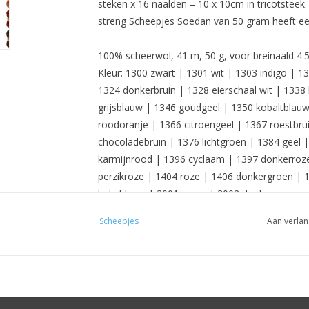
steken x 16 naalden = 10 x 10cm in tricotsteek. 
streng Scheepjes Soedan van 50 gram heeft ee
100% scheerwol, 41 m, 50 g, voor breinaald 4.5
Kleur: 1300 zwart | 1301 wit | 1303 indigo | 
1324 donkerbruin | 1328 eierschaal wit | 1338
grijsblauw | 1346 goudgeel | 1350 kobaltblauw
roodoranje | 1366 citroengeel | 1367 roestbrui
chocoladebruin | 1376 lichtgroen | 1384 geel 
karmijnrood | 1396 cyclaam | 1397 donkerroze
perzikroze | 1404 roze | 1406 donkergroen | 1
babyblauw | 3001 paars | 3002 donkerpaars
Scheepjes
Aan verlan