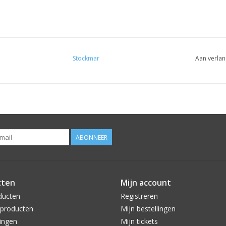
Stockmar
Aan verlan
ABONNEER
cten
Mijn account
ducten
Registreren
producten
Mijn bestellingen
ingen
Mijn tickets