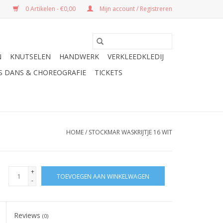
0 Artikelen - €0,00
Mijn account / Registreren
N
KNUTSELEN
HANDWERK
VERKLEEDKLEDIJ
ES DANS & CHOREOGRAFIE
TICKETS
HOME
/
STOCKMAR WASKRIJTJE 16 WIT
+
TOEVOEGEN AAN WINKELWAGEN
-
Reviews
(0)